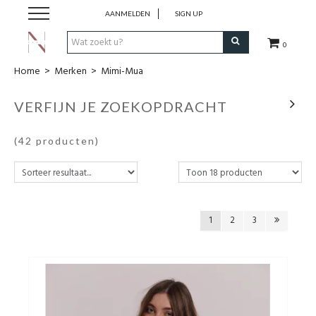
AANMELDEN
SIGN UP
0
Home
>
Merken
>
Mimi-Mua
Kleding
VERFIJN JE ZOEKOPDRACHT
Merken
(42 producten)
Accessoires
Ladies event
1
2
3
Private shopping
Shopping Box
Cadeaubon