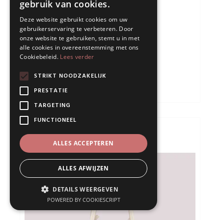
gebruik van cookies.
Deze website gebruikt cookies om uw
gebruikerservaring te verbeteren. Door
ESAO-2993 BROEK
onze website te gebruiken, stemt u in met
alle cookies in overeenstemming met ons
€49.95
€19.98
Cookiebeleid.
Lees verder
STRIKT NOODZAKELIJK
IN WINKELMANDJE
PRESTATIE
TARGETING
FUNCTIONEEL
ALLES ACCEPTEREN
ALLES AFWIJZEN
DETAILS WEERGEVEN
POWERED BY COOKIESCRIPT